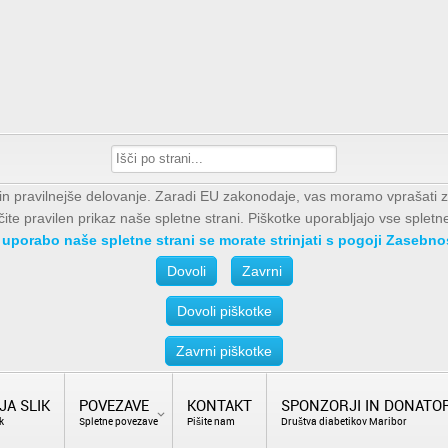
e in pravilnejše delovanje. Zaradi EU zakonodaje, vas moramo vprašati 
te pravilen prikaz naše spletne strani. Piškotke uporabljajo vse spletne
 uporabo naše spletne strani se morate strinjati s pogoji Zasebnos
Dovoli
Zavrni
Dovoli piškotke
Zavrni piškotke
JA SLIK
POVEZAVE
KONTAKT
SPONZORJI IN DONATOR
k
Spletne povezave
Pišite nam
Društva diabetikov Maribor