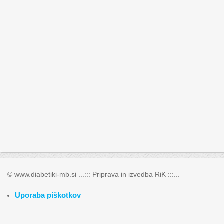
inzulin, kar je pomembno tveganje za razvoj sladkorne bolezni.
Prisluhnite traku za merjenje. Raziskave kažejo, da je maščoba na
na inzulin, skladiščijo odvečno maščobo na neprimernih mestih, kot s
Sladkorna in z njo povezane težave so
podrobneje opisane v kn
nosečniško in otroško sladkorno bolezen
.
Avtorji, uredniki 
krvnega sladkorja skriva v triperesni rešitvi - pravilnemu prehra
dosežete le z majhnimi spremembami v svojem vsakdanjiku.
S prevzemanjem zdravih življenjskih navad se tako lahko ne le izogn
otrok in vaših najbližjih.
Tanja Ahlin
(povzeto po: Resnica o sladkorju, Prevention in Ann Fittante
© www.diabetiki-mb.si ...::: Priprava in izvedba RiK :::...
Uporaba piškotkov