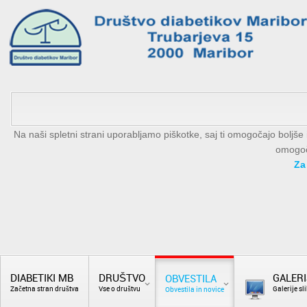
Na naši spletni strani uporabljamo piškotke, saj ti omogočajo boljš
omogoči
Za
DIABETIKI MB
DRUŠTVO
GALERI
OBVESTILA
Začetna stran društva
Vse o društvu
Galerije sli
Obvestila in novice